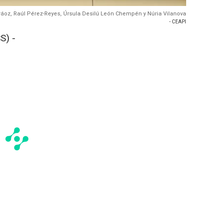
ráoz, Raúl Pérez-Reyes, Úrsula Desilú León Chempén y Núria Vilanova
- CEAPI
S) -