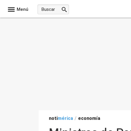
Menú
noti
mérica
/
economía