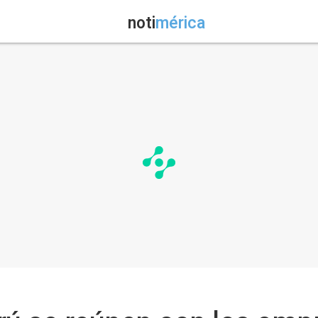
noti
mérica