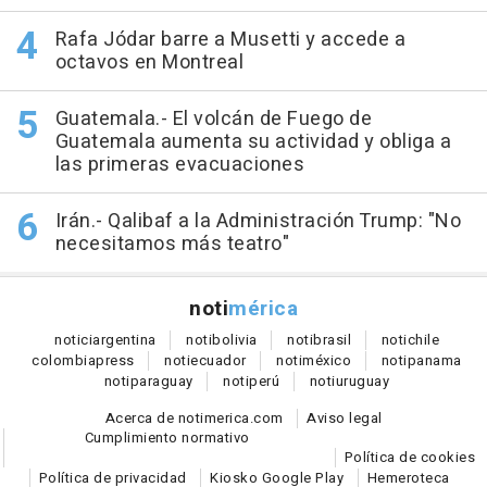
Rafa Jódar barre a Musetti y accede a
octavos en Montreal
Guatemala.- El volcán de Fuego de
Guatemala aumenta su actividad y obliga a
las primeras evacuaciones
Irán.- Qalibaf a la Administración Trump: "No
necesitamos más teatro"
noti
mérica
notici
argentina
noti
bolivia
noti
brasil
noti
chile
colombia
press
noti
ecuador
noti
méxico
noti
panama
noti
paraguay
noti
perú
noti
uruguay
Acerca de notimerica.com
Aviso legal
Cumplimiento normativo
Política de cookies
Política de privacidad
Kiosko Google Play
Hemeroteca