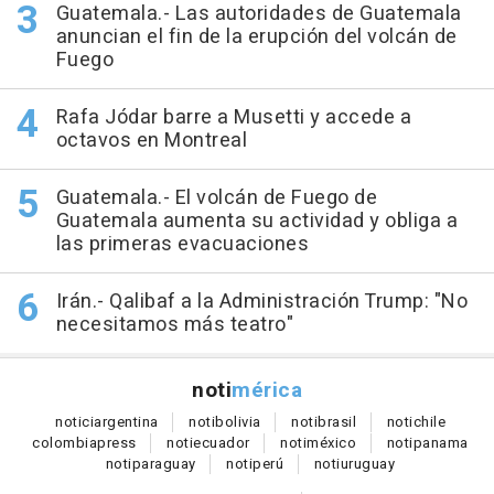
Guatemala.- Las autoridades de Guatemala
anuncian el fin de la erupción del volcán de
Fuego
Rafa Jódar barre a Musetti y accede a
octavos en Montreal
Guatemala.- El volcán de Fuego de
Guatemala aumenta su actividad y obliga a
las primeras evacuaciones
Irán.- Qalibaf a la Administración Trump: "No
necesitamos más teatro"
noti
mérica
notici
argentina
noti
bolivia
noti
brasil
noti
chile
colombia
press
noti
ecuador
noti
méxico
noti
panama
noti
paraguay
noti
perú
noti
uruguay