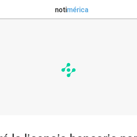
noti
mérica