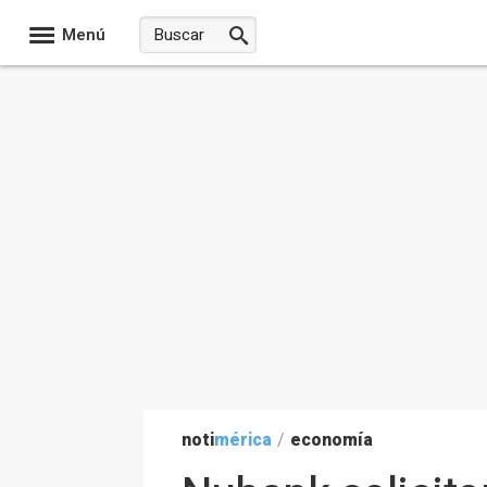
Menú
noti
mérica
/
economía