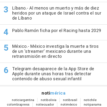
Líbano.- Al menos un muerto y más de diez
heridos por un ataque de Israel contra el sur
de Líbano
Pablo Ramón ficha por el Racing hasta 2029
México.- México investiga la muerte a tiros
de un 'streamer' mexicano durante una
retransmisión en directo
Telegram desaparece de la App Store de
Apple durante unas horas tras detectar
contenido de abuso sexual infantil
noti
mérica
notici
argentina
noti
bolivia
noti
brasil
noti
chile
colombia
press
noti
ecuador
noti
méxico
noti
panama