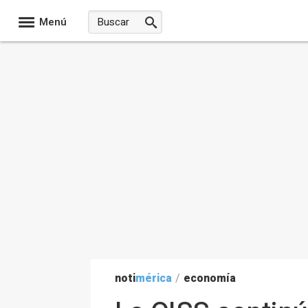
Menú
noti
mérica
/
economía