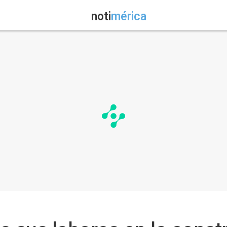
noti
mérica