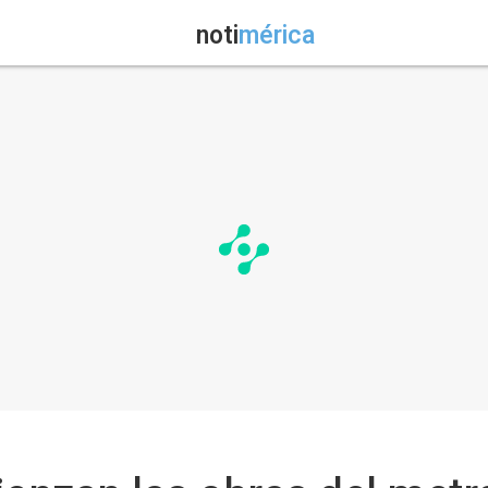
noti
mérica