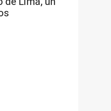
o de Lima, un
os