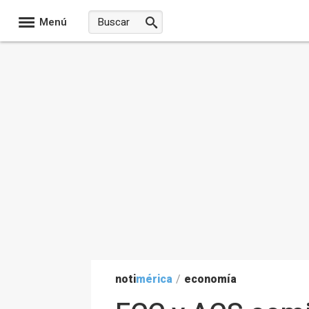
Menú
noti
mérica
/
economía