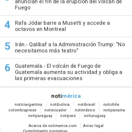
anuncian el fin de la erupción del volcán de
Fuego
Rafa Jódar barre a Musetti y accede a
octavos en Montreal
Irán.- Qalibaf a la Administración Trump: "No
necesitamos más teatro"
Guatemala.- El volcán de Fuego de
Guatemala aumenta su actividad y obliga a
las primeras evacuaciones
noti
mérica
notici
argentina
noti
bolivia
noti
brasil
noti
chile
colombia
press
noti
ecuador
noti
méxico
noti
panama
noti
paraguay
noti
perú
noti
uruguay
Acerca de notimerica.com
Aviso legal
Cumplimiento normativo