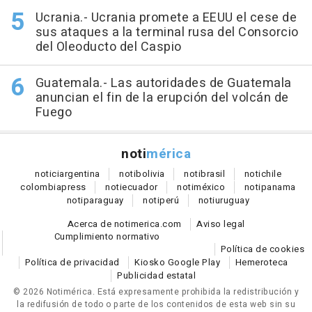
Ucrania.- Ucrania promete a EEUU el cese de
sus ataques a la terminal rusa del Consorcio
del Oleoducto del Caspio
Guatemala.- Las autoridades de Guatemala
anuncian el fin de la erupción del volcán de
Fuego
noti
mérica
notici
argentina
noti
bolivia
noti
brasil
noti
chile
colombia
press
noti
ecuador
noti
méxico
noti
panama
noti
paraguay
noti
perú
noti
uruguay
Acerca de notimerica.com
Aviso legal
Cumplimiento normativo
Política de cookies
Política de privacidad
Kiosko Google Play
Hemeroteca
Publicidad estatal
© 2026 Notimérica.
Está expresamente prohibida la redistribución y
la redifusión de todo o parte de los contenidos de esta web sin su