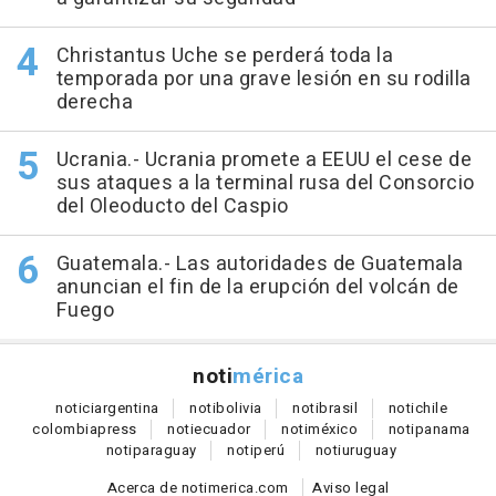
Christantus Uche se perderá toda la
temporada por una grave lesión en su rodilla
derecha
Ucrania.- Ucrania promete a EEUU el cese de
sus ataques a la terminal rusa del Consorcio
del Oleoducto del Caspio
Guatemala.- Las autoridades de Guatemala
anuncian el fin de la erupción del volcán de
Fuego
noti
mérica
notici
argentina
noti
bolivia
noti
brasil
noti
chile
colombia
press
noti
ecuador
noti
méxico
noti
panama
noti
paraguay
noti
perú
noti
uruguay
Acerca de notimerica.com
Aviso legal