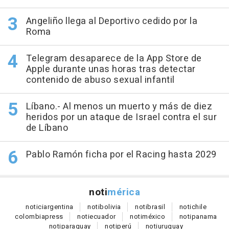
Angeliño llega al Deportivo cedido por la
Roma
Telegram desaparece de la App Store de
Apple durante unas horas tras detectar
contenido de abuso sexual infantil
Líbano.- Al menos un muerto y más de diez
heridos por un ataque de Israel contra el sur
de Líbano
Pablo Ramón ficha por el Racing hasta 2029
noti
mérica
notici
argentina
noti
bolivia
noti
brasil
noti
chile
colombia
press
noti
ecuador
noti
méxico
noti
panama
noti
paraguay
noti
perú
noti
uruguay