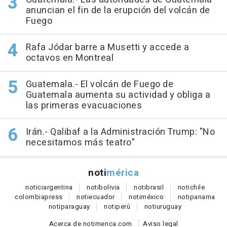
anuncian el fin de la erupción del volcán de
Fuego
Rafa Jódar barre a Musetti y accede a
octavos en Montreal
Guatemala.- El volcán de Fuego de
Guatemala aumenta su actividad y obliga a
las primeras evacuaciones
Irán.- Qalibaf a la Administración Trump: "No
necesitamos más teatro"
noti
mérica
notici
argentina
noti
bolivia
noti
brasil
noti
chile
colombia
press
noti
ecuador
noti
méxico
noti
panama
noti
paraguay
noti
perú
noti
uruguay
Acerca de notimerica.com
Aviso legal