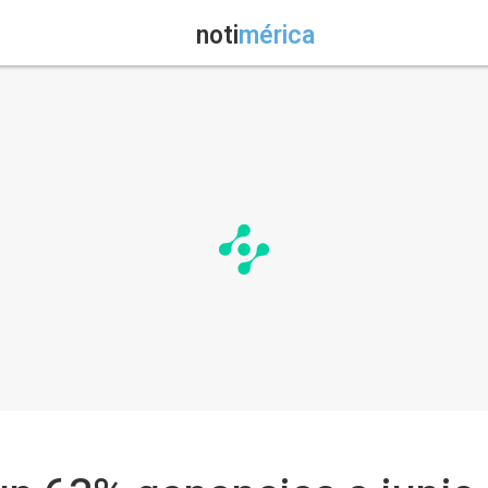
noti
mérica