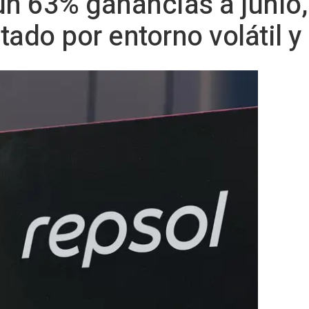
un 63% ganancias a junio,
tado por entorno volátil y