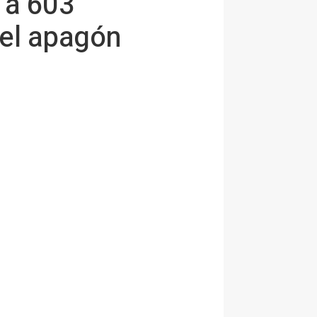
 a 603
 el apagón