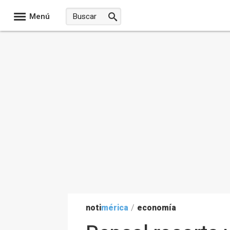
Menú
noti
mérica
/
economía