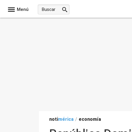
Menú
noti
mérica
/
economía