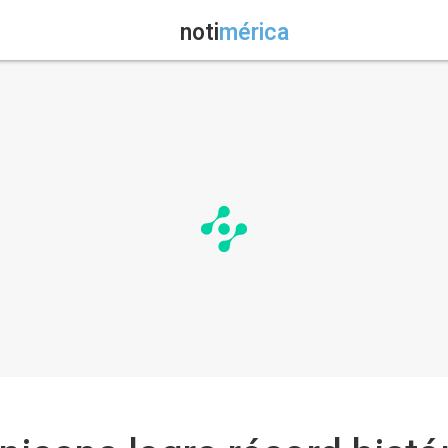
noti
mérica