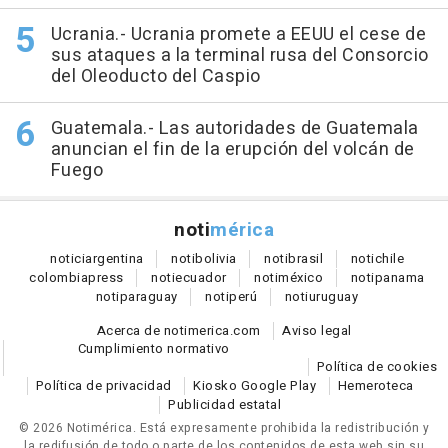
Ucrania.- Ucrania promete a EEUU el cese de
sus ataques a la terminal rusa del Consorcio
del Oleoducto del Caspio
Guatemala.- Las autoridades de Guatemala
anuncian el fin de la erupción del volcán de
Fuego
noti
mérica
notici
argentina
noti
bolivia
noti
brasil
noti
chile
colombia
press
noti
ecuador
noti
méxico
noti
panama
noti
paraguay
noti
perú
noti
uruguay
Acerca de notimerica.com
Aviso legal
Cumplimiento normativo
Política de cookies
Política de privacidad
Kiosko Google Play
Hemeroteca
Publicidad estatal
© 2026 Notimérica.
Está expresamente prohibida la redistribución y
la redifusión de todo o parte de los contenidos de esta web sin su