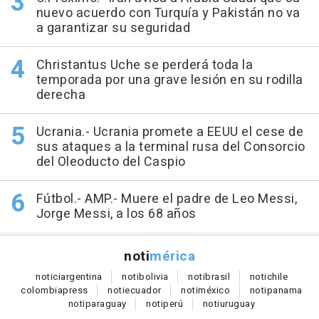
nuevo acuerdo con Turquía y Pakistán no va
a garantizar su seguridad
Christantus Uche se perderá toda la
temporada por una grave lesión en su rodilla
derecha
Ucrania.- Ucrania promete a EEUU el cese de
sus ataques a la terminal rusa del Consorcio
del Oleoducto del Caspio
Fútbol.- AMP.- Muere el padre de Leo Messi,
Jorge Messi, a los 68 años
noti
mérica
notici
argentina
noti
bolivia
noti
brasil
noti
chile
colombia
press
noti
ecuador
noti
méxico
noti
panama
noti
paraguay
noti
perú
noti
uruguay