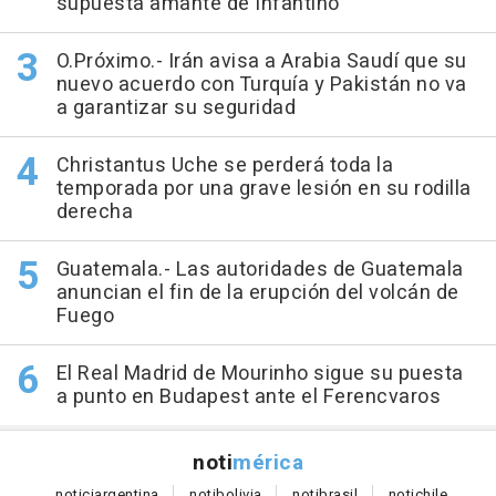
supuesta amante de Infantino
O.Próximo.- Irán avisa a Arabia Saudí que su
nuevo acuerdo con Turquía y Pakistán no va
a garantizar su seguridad
Christantus Uche se perderá toda la
temporada por una grave lesión en su rodilla
derecha
Guatemala.- Las autoridades de Guatemala
anuncian el fin de la erupción del volcán de
Fuego
El Real Madrid de Mourinho sigue su puesta
a punto en Budapest ante el Ferencvaros
noti
mérica
notici
argentina
noti
bolivia
noti
brasil
noti
chile