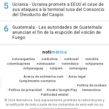
Ucrania.- Ucrania promete a EEUU el cese de
sus ataques a la terminal rusa del Consorcio
del Oleoducto del Caspio
Guatemala.- Las autoridades de Guatemala
anuncian el fin de la erupción del volcán de
Fuego
noti
mérica
notici
argentina
noti
bolivia
noti
brasil
noti
chile
colombia
press
noti
ecuador
noti
méxico
noti
panama
noti
paraguay
noti
perú
noti
uruguay
Acerca de notimerica.com
Aviso legal
Cumplimiento normativo
Política de cookies
Política de privacidad
Kiosko Google Play
Hemeroteca
Publicidad estatal
© 2026 Notimérica.
Está expresamente prohibida la redistribución y
la redifusión de todo o parte de los contenidos de esta web sin su
previo y expreso consentimiento.