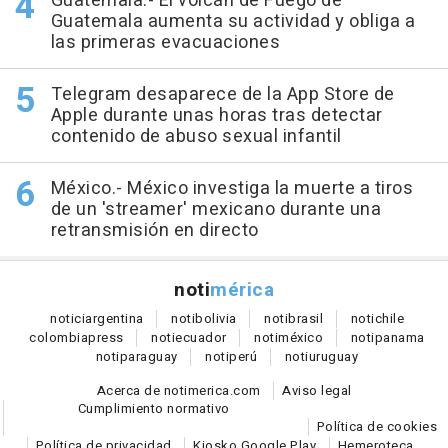
Guatemala.- El volcán de Fuego de
Guatemala aumenta su actividad y obliga a
las primeras evacuaciones
Telegram desaparece de la App Store de
Apple durante unas horas tras detectar
contenido de abuso sexual infantil
México.- México investiga la muerte a tiros
de un 'streamer' mexicano durante una
retransmisión en directo
noti
mérica
notici
argentina
noti
bolivia
noti
brasil
noti
chile
colombia
press
noti
ecuador
noti
méxico
noti
panama
noti
paraguay
noti
perú
noti
uruguay
Acerca de notimerica.com
Aviso legal
Cumplimiento normativo
Política de cookies
Política de privacidad
Kiosko Google Play
Hemeroteca