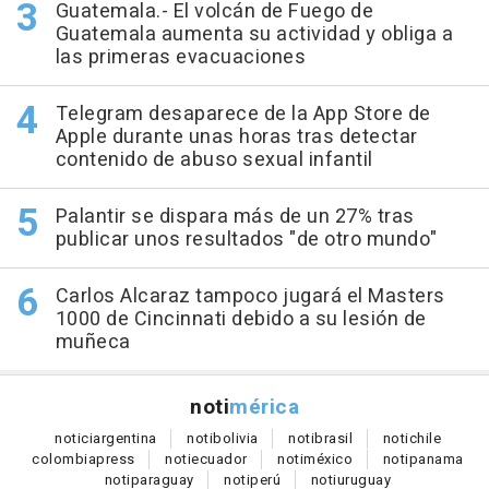
Guatemala.- El volcán de Fuego de
Guatemala aumenta su actividad y obliga a
las primeras evacuaciones
Telegram desaparece de la App Store de
Apple durante unas horas tras detectar
contenido de abuso sexual infantil
Palantir se dispara más de un 27% tras
publicar unos resultados "de otro mundo"
Carlos Alcaraz tampoco jugará el Masters
1000 de Cincinnati debido a su lesión de
muñeca
noti
mérica
notici
argentina
noti
bolivia
noti
brasil
noti
chile
colombia
press
noti
ecuador
noti
méxico
noti
panama
noti
paraguay
noti
perú
noti
uruguay