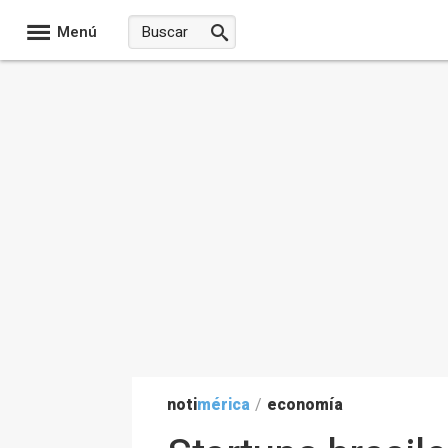
Menú
noti
mérica
/
economía