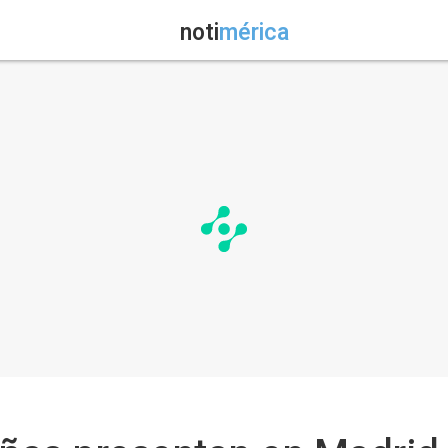
noti
mérica