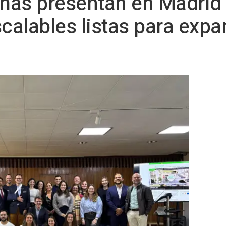
eñas presentan en Madrid
calables listas para expan