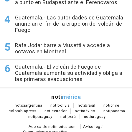
a punto en Budapest ante el Ferencvaros
Guatemala.- Las autoridades de Guatemala
anuncian el fin de la erupción del volcán de
Fuego
Rafa Jódar barre a Musetti y accede a
octavos en Montreal
Guatemala.- El volcán de Fuego de
Guatemala aumenta su actividad y obliga a
las primeras evacuaciones
noti
mérica
notici
argentina
noti
bolivia
noti
brasil
noti
chile
colombia
press
noti
ecuador
noti
méxico
noti
panama
noti
paraguay
noti
perú
noti
uruguay
Acerca de notimerica.com
Aviso legal
Cumplimiento normativo