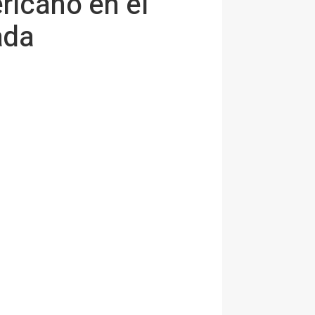
ricano en el
ada