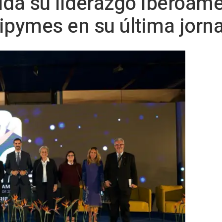
ida su liderazgo iberoame
ipymes en su última jorn