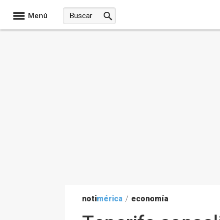
Menú
noti
mérica
/
economía