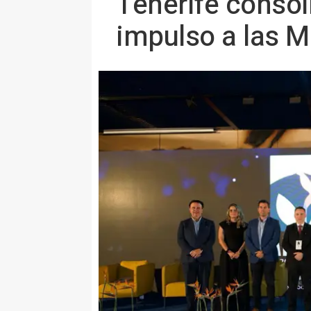
Tenerife consol
impulso a las M