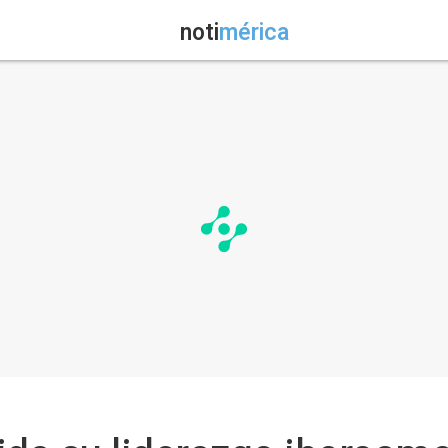
noti
mérica