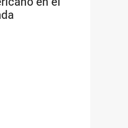
ricano en el
ada