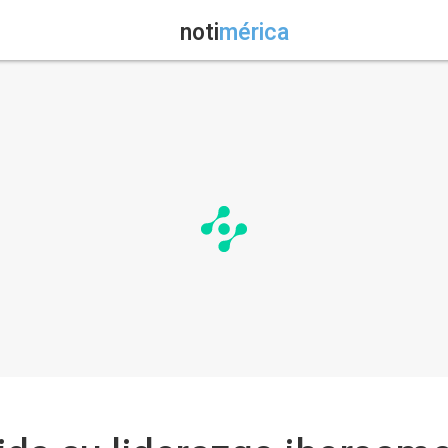
noti
mérica