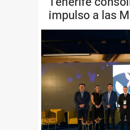
Tenerife consol
impulso a las M