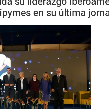
ida su liderazgo iberoame
ipymes en su última jorn