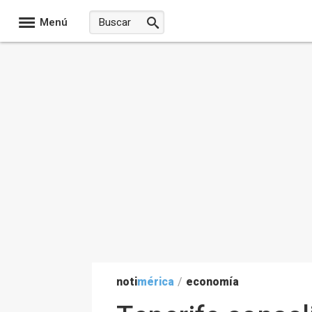
Menú
noti
mérica
/
economía