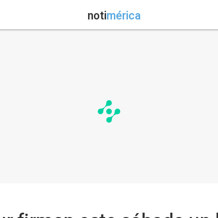
noti
mérica