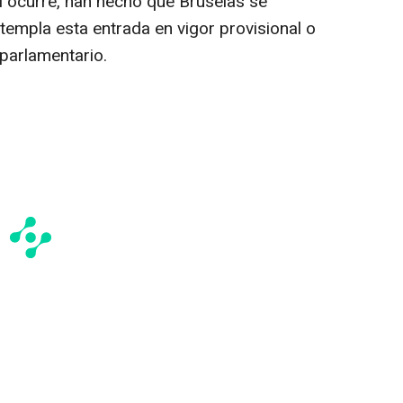
sí ocurre, han hecho que Bruselas se
templa esta entrada en vigor provisional o
parlamentario.