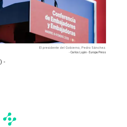
El presidente del Gobierno, Pedro Sánchez.
- Carlos Luján - Europa Press
 -