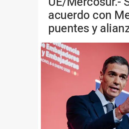
UE/Mercosur.- S
acuerdo con Me
puentes y alian