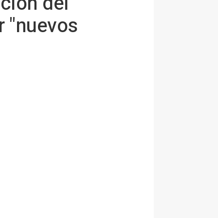
ción del
r "nuevos