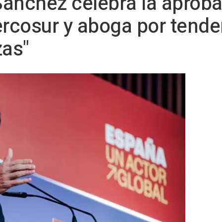
ánchez celebra la aproba
rcosur y aboga por tende
zas"