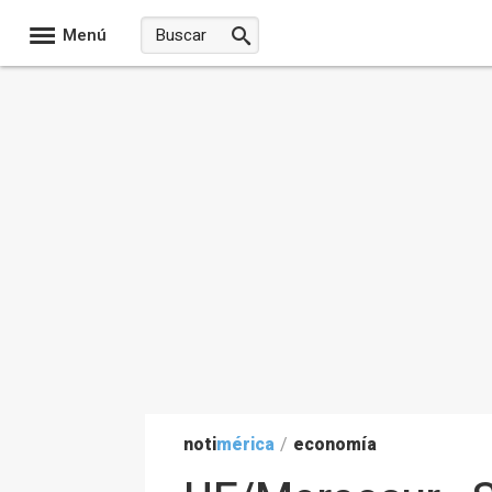
Menú
noti
mérica
/
economía