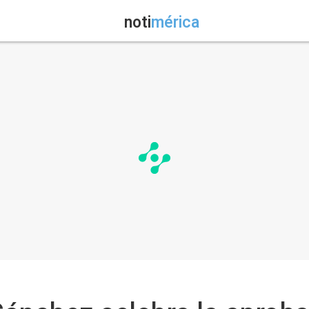
noti
mérica