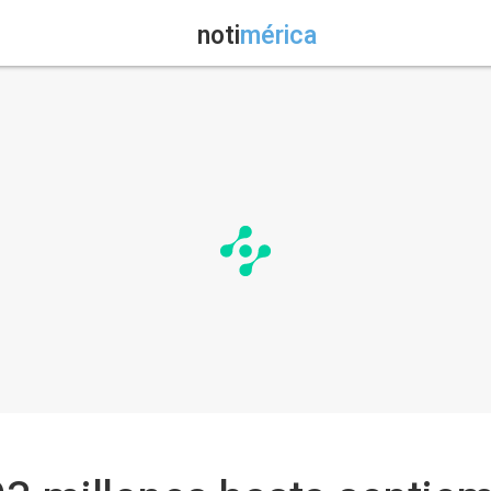
noti
mérica