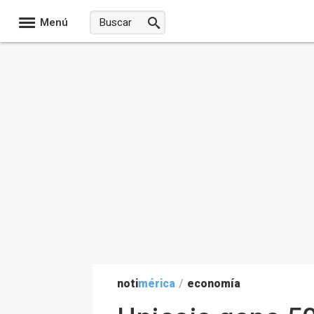
Menú
noti
mérica
/
economía