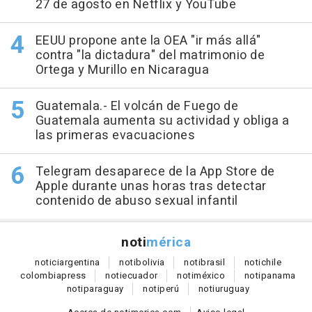
27 de agosto en Netflix y YouTube
EEUU propone ante la OEA "ir más allá"
contra "la dictadura" del matrimonio de
Ortega y Murillo en Nicaragua
Guatemala.- El volcán de Fuego de
Guatemala aumenta su actividad y obliga a
las primeras evacuaciones
Telegram desaparece de la App Store de
Apple durante unas horas tras detectar
contenido de abuso sexual infantil
noti
mérica
notici
argentina
noti
bolivia
noti
brasil
noti
chile
colombia
press
noti
ecuador
noti
méxico
noti
panama
noti
paraguay
noti
perú
noti
uruguay