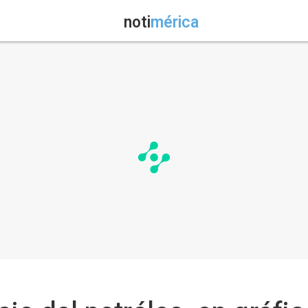
noti
mérica