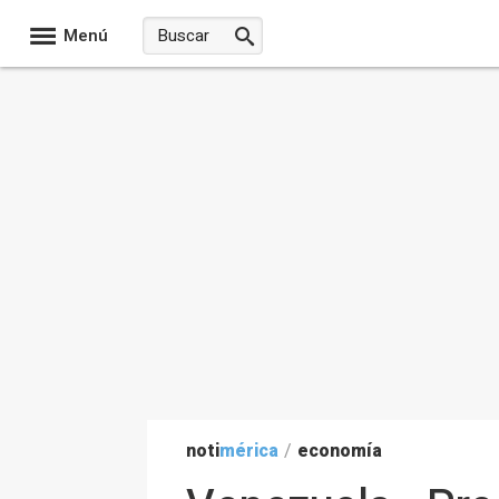
Menú
noti
mérica
/
economía