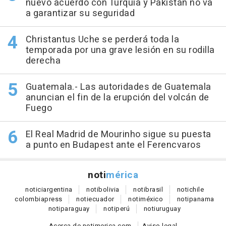
nuevo acuerdo con Turquía y Pakistán no va
a garantizar su seguridad
Christantus Uche se perderá toda la
temporada por una grave lesión en su rodilla
derecha
Guatemala.- Las autoridades de Guatemala
anuncian el fin de la erupción del volcán de
Fuego
El Real Madrid de Mourinho sigue su puesta
a punto en Budapest ante el Ferencvaros
noti
mérica
notici
argentina
noti
bolivia
noti
brasil
noti
chile
colombia
press
noti
ecuador
noti
méxico
noti
panama
noti
paraguay
noti
perú
noti
uruguay
Acerca de notimerica.com
Aviso legal