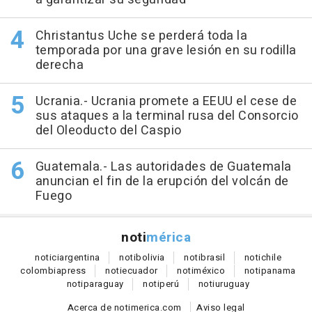
Christantus Uche se perderá toda la
temporada por una grave lesión en su rodilla
derecha
Ucrania.- Ucrania promete a EEUU el cese de
sus ataques a la terminal rusa del Consorcio
del Oleoducto del Caspio
Guatemala.- Las autoridades de Guatemala
anuncian el fin de la erupción del volcán de
Fuego
noti
mérica
notici
argentina
noti
bolivia
noti
brasil
noti
chile
colombia
press
noti
ecuador
noti
méxico
noti
panama
noti
paraguay
noti
perú
noti
uruguay
Acerca de notimerica.com
Aviso legal