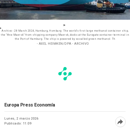
Archivo - 28 March 2024, Hamburg, Hsmburg: The world's first large methanol container ship,
the "Ane Maersk" from shipping company Maersk, docks at the Eurogate container terminal in
the Port of Hamburg. The ship is powered by so-called green methanol. Th
- AXEL HEIMKEN/DPA - ARCHIVO
Europa Press Economía
Lunes, 2 marzo 2026
Publicado: 11:09
Abri