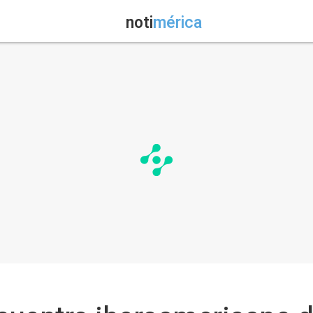
noti
mérica