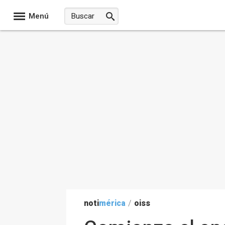
Menú
noti
mérica
/
oiss