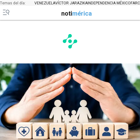
Temas del día:
VENEZUELA
VÍCTOR JARA
ZIKA
INDEPENDENCIA MÉXICO
FARC
noti
mérica