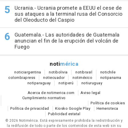
Ucrania.- Ucrania promete a EEUU el cese de
sus ataques a la terminal rusa del Consorcio
del Oleoducto del Caspio
Guatemala.- Las autoridades de Guatemala
anuncian el fin de la erupción del volcán de
Fuego
noti
mérica
notici
argentina
noti
bolivia
noti
brasil
noti
chile
colombia
press
noti
ecuador
noti
méxico
noti
panama
noti
paraguay
noti
perú
noti
uruguay
Acerca de notimerica.com
Aviso legal
Cumplimiento normativo
Política de cookies
Política de privacidad
Kiosko Google Play
Hemeroteca
Publicidad estatal
© 2026 Notimérica.
Está expresamente prohibida la redistribución y
la redifusión de todo o parte de los contenidos de esta web sin su