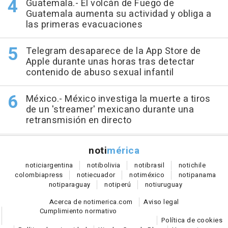
Guatemala.- El volcán de Fuego de
Guatemala aumenta su actividad y obliga a
las primeras evacuaciones
Telegram desaparece de la App Store de
Apple durante unas horas tras detectar
contenido de abuso sexual infantil
México.- México investiga la muerte a tiros
de un 'streamer' mexicano durante una
retransmisión en directo
noti
mérica
notici
argentina
noti
bolivia
noti
brasil
noti
chile
colombia
press
noti
ecuador
noti
méxico
noti
panama
noti
paraguay
noti
perú
noti
uruguay
Acerca de notimerica.com
Aviso legal
Cumplimiento normativo
Política de cookies