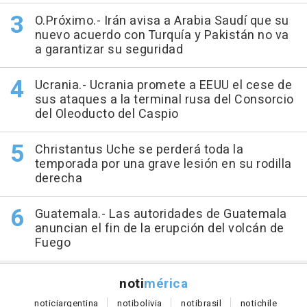
O.Próximo.- Irán avisa a Arabia Saudí que su
nuevo acuerdo con Turquía y Pakistán no va
a garantizar su seguridad
Ucrania.- Ucrania promete a EEUU el cese de
sus ataques a la terminal rusa del Consorcio
del Oleoducto del Caspio
Christantus Uche se perderá toda la
temporada por una grave lesión en su rodilla
derecha
Guatemala.- Las autoridades de Guatemala
anuncian el fin de la erupción del volcán de
Fuego
noti
mérica
notici
argentina
noti
bolivia
noti
brasil
noti
chile