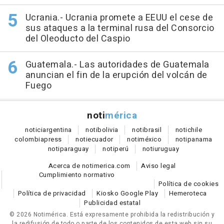
Ucrania.- Ucrania promete a EEUU el cese de
sus ataques a la terminal rusa del Consorcio
del Oleoducto del Caspio
Guatemala.- Las autoridades de Guatemala
anuncian el fin de la erupción del volcán de
Fuego
noti
mérica
notici
argentina
noti
bolivia
noti
brasil
noti
chile
colombia
press
noti
ecuador
noti
méxico
noti
panama
noti
paraguay
noti
perú
noti
uruguay
Acerca de notimerica.com
Aviso legal
Cumplimiento normativo
Política de cookies
Política de privacidad
Kiosko Google Play
Hemeroteca
Publicidad estatal
© 2026 Notimérica.
Está expresamente prohibida la redistribución y
la redifusión de todo o parte de los contenidos de esta web sin su