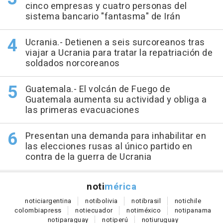
cinco empresas y cuatro personas del
sistema bancario "fantasma" de Irán
Ucrania.- Detienen a seis surcoreanos tras
viajar a Ucrania para tratar la repatriación de
soldados norcoreanos
Guatemala.- El volcán de Fuego de
Guatemala aumenta su actividad y obliga a
las primeras evacuaciones
Presentan una demanda para inhabilitar en
las elecciones rusas al único partido en
contra de la guerra de Ucrania
noti
mérica
notici
argentina
noti
bolivia
noti
brasil
noti
chile
colombia
press
noti
ecuador
noti
méxico
noti
panama
noti
paraguay
noti
perú
noti
uruguay