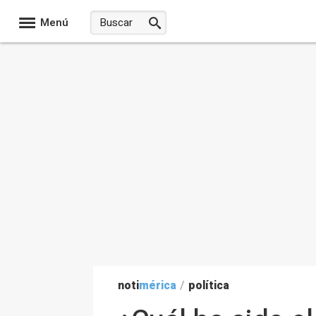
Menú
noti
mérica
/
política