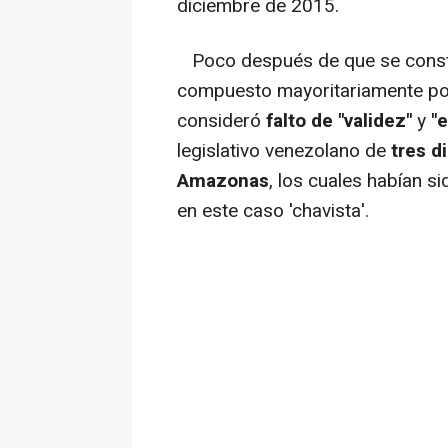
diciembre de 2015.
Poco después de que se consti
compuesto mayoritariamente por 
consideró
falto de "validez"
y
"e
legislativo venezolano de
tres d
Amazonas
, los cuales habían s
en este caso 'chavista'.