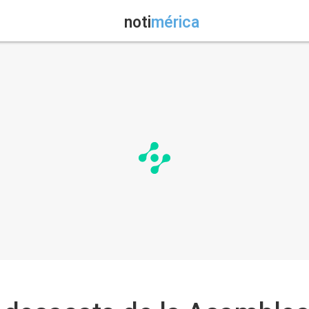
noti
mérica