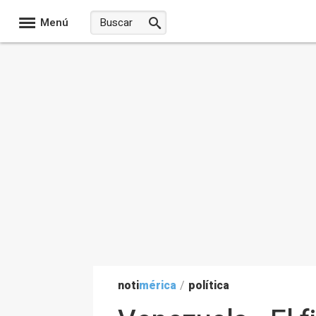
Menú
noti
mérica
/
política