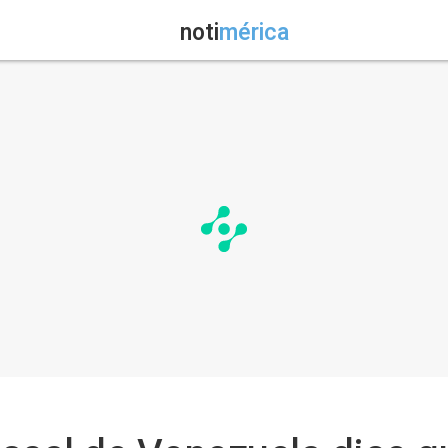
noti
mérica