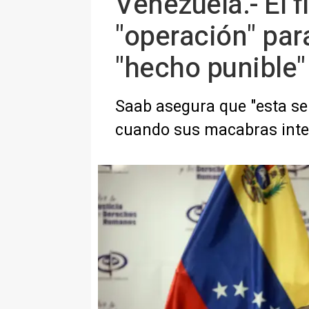
Venezuela.- El f
"operación" par
"hecho punible"
Saab asegura que "esta señ
cuando sus macabras inte