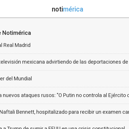
noti
mérica
e Notimérica
al Real Madrid
televisión mexicana advirtiendo de las deportaciones de
der del Mundial
 nuevos ataques rusos: "O Putin no controla al Ejército o
o Naftali Bennett, hospitalizado para recibir un examen c
a a Trump de sumir a EEUU en una crisis constitucional