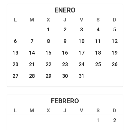
ENERO
L
M
X
J
V
S
D
1
2
3
4
5
6
7
8
9
10
11
12
13
14
15
16
17
18
19
20
21
22
23
24
25
26
27
28
29
30
31
FEBRERO
L
M
X
J
V
S
D
1
2