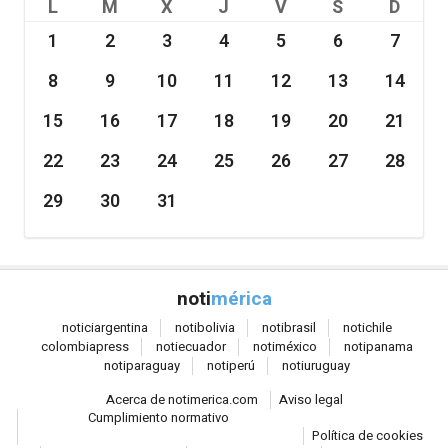
L
M
X
J
V
S
D
1
2
3
4
5
6
7
8
9
10
11
12
13
14
15
16
17
18
19
20
21
22
23
24
25
26
27
28
29
30
31
noti
mérica
notici
argentina
noti
bolivia
noti
brasil
noti
chile
colombia
press
noti
ecuador
noti
méxico
noti
panama
noti
paraguay
noti
perú
noti
uruguay
Acerca de notimerica.com
Aviso legal
Cumplimiento normativo
Política de cookies