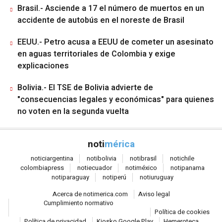
Brasil.- Asciende a 17 el número de muertos en un
accidente de autobús en el noreste de Brasil
EEUU.- Petro acusa a EEUU de cometer un asesinato
en aguas territoriales de Colombia y exige
explicaciones
Bolivia.- El TSE de Bolivia advierte de
"consecuencias legales y económicas" para quienes
no voten en la segunda vuelta
noti
mérica
notici
argentina
noti
bolivia
noti
brasil
noti
chile
colombia
press
noti
ecuador
noti
méxico
noti
panama
noti
paraguay
noti
perú
noti
uruguay
Acerca de notimerica.com
Aviso legal
Cumplimiento normativo
Política de cookies
Política de privacidad
Kiosko Google Play
Hemeroteca