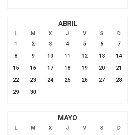
ABRIL
L
M
X
J
V
S
D
1
2
3
4
5
6
7
8
9
10
11
12
13
14
15
16
17
18
19
20
21
22
23
24
25
26
27
28
29
30
MAYO
L
M
X
J
V
S
D