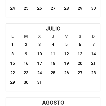
24
25
26
27
28
29
30
JULIO
L
M
X
J
V
S
D
1
2
3
4
5
6
7
8
9
10
11
12
13
14
15
16
17
18
19
20
21
22
23
24
25
26
27
28
29
30
31
AGOSTO