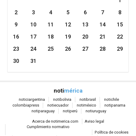
1
2
3
4
5
6
7
8
9
10
11
12
13
14
15
16
17
18
19
20
21
22
23
24
25
26
27
28
29
30
31
noti
mérica
notici
argentina
noti
bolivia
noti
brasil
noti
chile
colombia
press
noti
ecuador
noti
méxico
noti
panama
noti
paraguay
noti
perú
noti
uruguay
Acerca de notimerica.com
Aviso legal
Cumplimiento normativo
Política de cookies