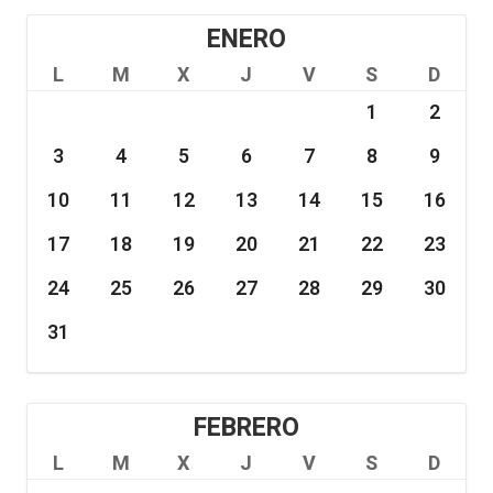
ENERO
L
M
X
J
V
S
D
1
2
3
4
5
6
7
8
9
10
11
12
13
14
15
16
17
18
19
20
21
22
23
24
25
26
27
28
29
30
31
FEBRERO
L
M
X
J
V
S
D