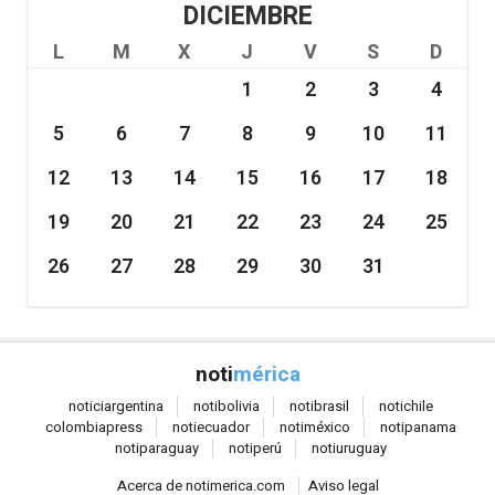
DICIEMBRE
L
M
X
J
V
S
D
1
2
3
4
5
6
7
8
9
10
11
12
13
14
15
16
17
18
19
20
21
22
23
24
25
26
27
28
29
30
31
noti
mérica
notici
argentina
noti
bolivia
noti
brasil
noti
chile
colombia
press
noti
ecuador
noti
méxico
noti
panama
noti
paraguay
noti
perú
noti
uruguay
Acerca de notimerica.com
Aviso legal