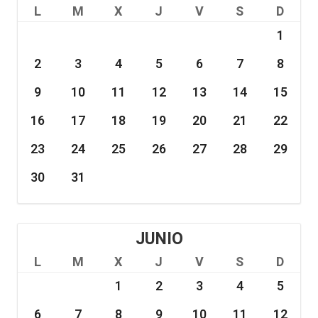
L
M
X
J
V
S
D
1
2
3
4
5
6
7
8
9
10
11
12
13
14
15
16
17
18
19
20
21
22
23
24
25
26
27
28
29
30
31
JUNIO
L
M
X
J
V
S
D
1
2
3
4
5
6
7
8
9
10
11
12