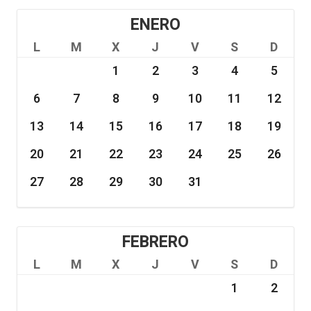
ENERO
L
M
X
J
V
S
D
1
2
3
4
5
6
7
8
9
10
11
12
13
14
15
16
17
18
19
20
21
22
23
24
25
26
27
28
29
30
31
FEBRERO
L
M
X
J
V
S
D
1
2