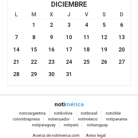
DICIEMBRE
L
M
X
J
V
S
D
1
2
3
4
5
6
7
8
9
10
11
12
13
14
15
16
17
18
19
20
21
22
23
24
25
26
27
28
29
30
31
noti
mérica
notici
argentina
noti
bolivia
noti
brasil
noti
chile
colombia
press
noti
ecuador
noti
méxico
noti
panama
noti
paraguay
noti
perú
noti
uruguay
Acerca de notimerica.com
Aviso legal