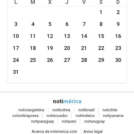
L
M
X
J
V
S
D
1
2
3
4
5
6
7
8
9
10
11
12
13
14
15
16
17
18
19
20
21
22
23
24
25
26
27
28
29
30
31
noti
mérica
notici
argentina
noti
bolivia
noti
brasil
noti
chile
colombia
press
noti
ecuador
noti
méxico
noti
panama
noti
paraguay
noti
perú
noti
uruguay
Acerca de notimerica.com
Aviso legal