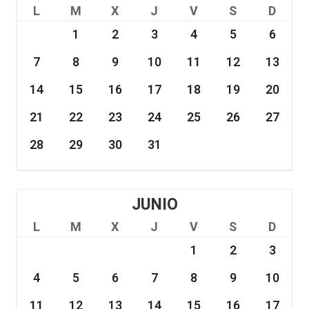
L
M
X
J
V
S
D
1
2
3
4
5
6
7
8
9
10
11
12
13
14
15
16
17
18
19
20
21
22
23
24
25
26
27
28
29
30
31
JUNIO
L
M
X
J
V
S
D
1
2
3
4
5
6
7
8
9
10
11
12
13
14
15
16
17