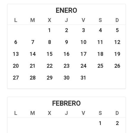
ENERO
L
M
X
J
V
S
D
1
2
3
4
5
6
7
8
9
10
11
12
13
14
15
16
17
18
19
20
21
22
23
24
25
26
27
28
29
30
31
FEBRERO
L
M
X
J
V
S
D
1
2