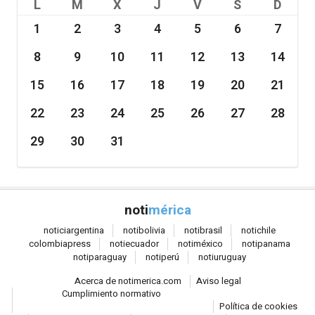
L
M
X
J
V
S
D
1
2
3
4
5
6
7
8
9
10
11
12
13
14
15
16
17
18
19
20
21
22
23
24
25
26
27
28
29
30
31
noti
mérica
notici
argentina
noti
bolivia
noti
brasil
noti
chile
colombia
press
noti
ecuador
noti
méxico
noti
panama
noti
paraguay
noti
perú
noti
uruguay
Acerca de notimerica.com
Aviso legal
Cumplimiento normativo
Política de cookies