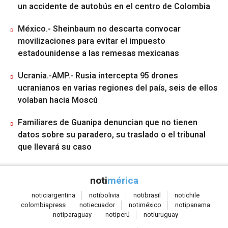
un accidente de autobús en el centro de Colombia
México.- Sheinbaum no descarta convocar
movilizaciones para evitar el impuesto
estadounidense a las remesas mexicanas
Ucrania.-AMP.- Rusia intercepta 95 drones
ucranianos en varias regiones del país, seis de ellos
volaban hacia Moscú
Familiares de Guanipa denuncian que no tienen
datos sobre su paradero, su traslado o el tribunal
que llevará su caso
noti
mérica
notici
argentina
noti
bolivia
noti
brasil
noti
chile
colombia
press
noti
ecuador
noti
méxico
noti
panama
noti
paraguay
noti
perú
noti
uruguay